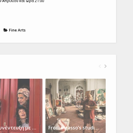
9 Απριλίου και ώρα 21:00
Fine Arts
Μία συνέντευξη με τους Μελιρί, ένα φλάουτο, το γιουκαλίλι κι ένα καχόν.
From Picasso’s studio on the French Riviera to Frida Kahlo’s in Mexico