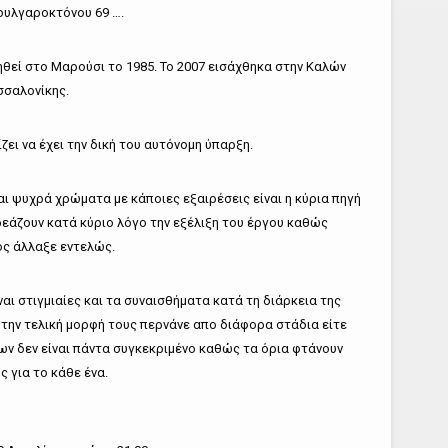
ουλγαροκτόνου 69 ….
θεί στο Μαρούσι το 1985. Το 2007 εισάχθηκα στην Καλών
σσαλονίκης.
ει να έχει την δική του αυτόνομη ύπαρξη.
ι ψυχρά χρώματα με κάποιες εξαιρέσεις είναι η κύρια πηγή
ρεάζουν κατά κύριο λόγο την εξέλιξη του έργου καθώς
ος άλλαξε εντελώς.
αι στιγμιαίες και τα συναισθήματα κατά τη διάρκεια της
ι την τελική μορφή τους περνάνε απο διάφορα στάδια είτε
ων δεν είναι πάντα συγκεκριμένο καθώς τα όρια φτάνουν
ς για το κάθε ένα.