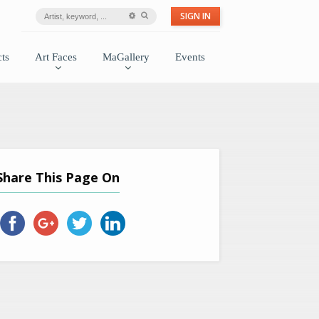
SIGN IN
ts
Art Faces
MaGallery
Events
Share This Page On