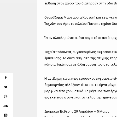
έκθεση στον χώρο που διατηρούν στην οδό Β
Ονομάζομαι Μαργαρίτα Κουνενή και έχω γεννη
Τεχνών του Αριστοτελείου Πανεπιστημίου Θε
Όταν ολοκληρώνεται ένα έργο τότε αυτό αρχίζ
Τυχαία πρόσωπα, συγκεκριμένες εκφράσεις κα
έμπνευσης. Τα συναισθήματα της στιγμής επη
κάποια ξεκίνησαν με άλλη μορφή που στο τέλ
Η αντίληψη είναι πως εφόσον οι εκφράσεις είν
δημιουργίας αλλάζουν, έτσι και τα έργα μέχρ
μορφικά είτε χρωματικά. Το μέγεθος των έργ
ως εκεί που φτάνει και το τέλος της έμπνευση
Διάρκεια Έκθεσης 29 Απριλίου – 5 Μαίου.